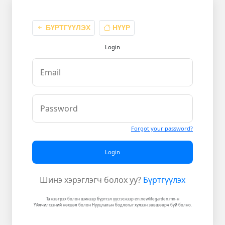
БҮРТГҮҮЛЭХ
НҮҮР
Login
Forgot your password?
Login
Шинэ хэрэглэгч болох уу?
Бүртгүүлэх
Та нэвтрэх болон шинээр бүртгэл үүсгэснээр en.newlifegarden.mn-н
Үйлчилгээний нөхцөл болон Нууцлалын бодлогыг хүлээн зөвшөөрч буй болно.