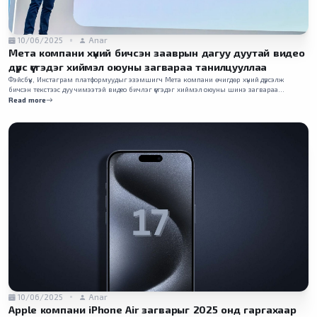
10/06/2025
Anar
Мета компани хүний бичсэн зааврын дагуу дуутай видео
дүрс үүсгэдэг хиймэл оюуны загвараа танилцууллаа
Фэйсбүүк, Инстаграм платформуудыг эзэмшигч Мета компани өчигдөр хүний дүрсэлж
бичсэн текстээс дуу чимээтэй видео бичлэг үүсгэдэг хиймэл оюуны шинэ загвараа
танилцуулжээ.
Read more
10/06/2025
Anar
Apple компани iPhone Air загварыг 2025 онд гаргахаар