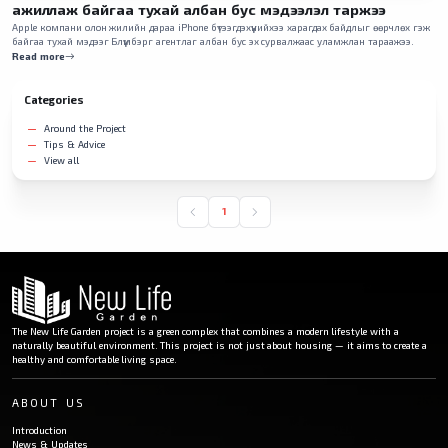
ажиллаж байгаа тухай албан бус мэдээлэл таржээ
Apple компани олон жилийн дараа iPhone бүтээгдэхүүнийхээ харагдах байдлыг өөрчлөх гэж
байгаа тухай мэдээг Блүүмбэрг агентлаг албан бус эх сурвалжаас уламжлан тараажээ.
Read more
Categories
Around the Project
Tips & Advice
View all
1
The New Life Garden project is a green complex that combines a modern lifestyle with a
naturally beautiful environment. This project is not just about housing — it aims to create a
healthy and comfortable living space.
ABOUT US
Introduction
News & Updates