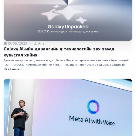
10/06/2025
Anar
Galaxy AI-ийн дараагийн үе технологийн зах зээлд
хувьсгал хийнэ
Дэлхий даяар таамаг, хүлээлт үүсгэдэг Galaxy Unpacked арга хэмжээ нь шинэ бүтээгдэхүүний
нээлт гэхээсээ илүү технологийн хөгжил, инновацын танилцуулга гэдгээрээ алдартай.
Read more